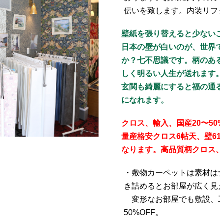
伝いを致します。内装リフ
壁紙を張り替えると少ない
日本の壁が白いのが、世界
か？七不思議です。柄のあ
しく明るい人生が送れます
玄関も綺麗にすると福の通
になれます。
クロス、輸入、国産20〜50
量産格安クロス6帖天、壁6
なります。高品質柄クロス、天
・敷物カーペットは素材は
き詰めるとお部屋が広く見
変形なお部屋でも敷設、工
50%OFF。