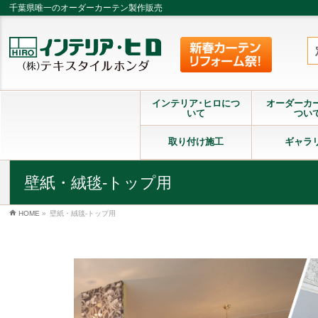
千葉県唯一のオーダーカーテン製作販売
インテリア･ヒロにつ
オーダーカ
いて
つい
取り付け施工
ギャラ
壁紙・絨毯-トップ用
HOME
»
壁紙・絨毯-トップ用