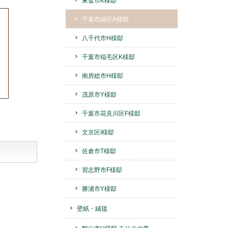
東金市K様邸
千葉市緑区A様邸
八千代市H様邸
千葉市稲毛区K様邸
南房総市H様邸
茂原市Y様邸
千葉市花見川区F様邸
文京区I様邸
佐倉市T様邸
習志野市F様邸
勝浦市Y様邸
壁紙・絨毯