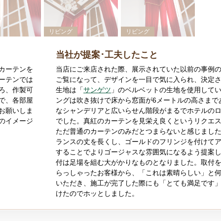
リビング
リビング
当社が提案･工夫したこと
カーテンを
当店にご来店された際、展示されていた以前の事例
ーテンでは
ご覧になって、デザインを一目で気に入られ、決定
ろ、作製可
生地は「
サンゲツ
」のベルベットの生地を使用して
で、各部屋
ングは吹き抜けで床から窓面が6メートルの高さまで
お願いしま
なシャンデリアと広いらせん階段がまるでホテルの
のイメージ
でした。真紅のカーテンを見栄え良くというリクエ
ただ普通のカーテンのみだとつまらないと感じまし
ランスの丈を長くし、ゴールドのフリンジを付けて
することでよりゴージャスな雰囲気になるよう提案
付は足場を組む大がかりなものとなりました。取付
らっしゃったお客様から、「これは素晴らしい」と
いただき、施工が完了した際にも「とても満足です
けたのでホッとしました。