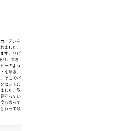
のカーテンを
されました。
います。リビ
あり、大き
ロビーのよう
ストを頂き、
た。そこでバ
アクセントに
しました。取
を見守ってい
何度も言って
」と行って頂