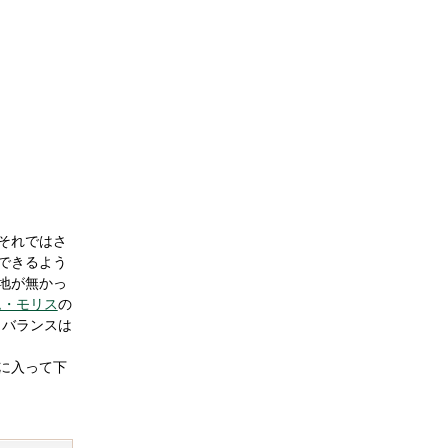
それではさ
できるよう
地が無かっ
ム・モリス
の
、バランスは
に入って下