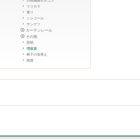
川島織物セルコン
リリカラ
東リ
シンコール
サンゲツ
カーテンレール
その他
照明
増改築
椅子の張替え
雑貨