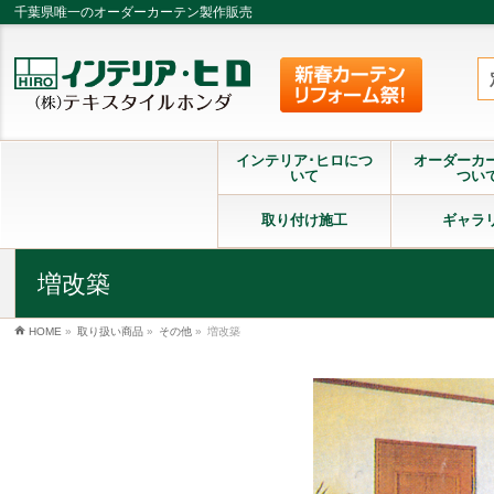
千葉県唯一のオーダーカーテン製作販売
インテリア･ヒロにつ
オーダーカ
いて
つい
取り付け施工
ギャラ
増改築
HOME
»
取り扱い商品
»
その他
»
増改築