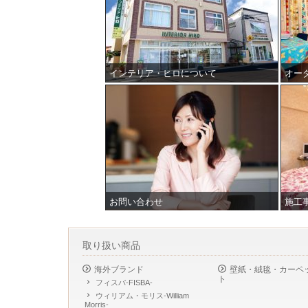
インテリア・ヒロについて
オー
お問い合わせ
施工
取り扱い商品
海外ブランド
壁紙・絨毯・カーペ
ト
フィスバ-FISBA-
ウィリアム・モリス-William
Morris-