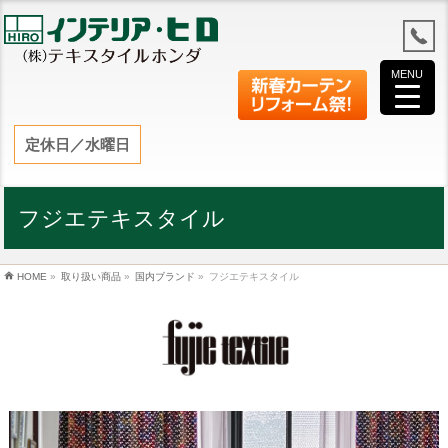
MENU
定休日／水曜日
フジエテキスタイル
HOME
»
取り扱い商品
»
国内ブランド
»
フジエテキスタイル