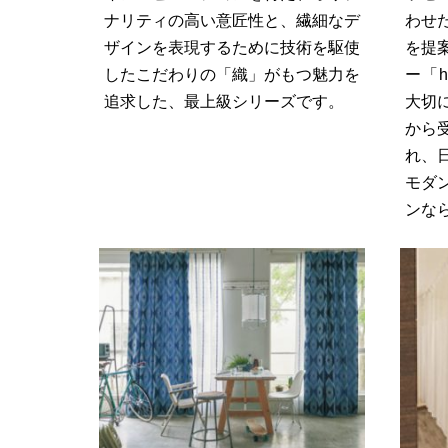
ナリティの高い意匠性と、繊細なデ
わせ
ザインを表現するために技術を駆使
を提
したこだわりの「織」がもつ魅力を
ー「
追求した、最上級シリーズです。
大切
から
れ、
モダ
ンな