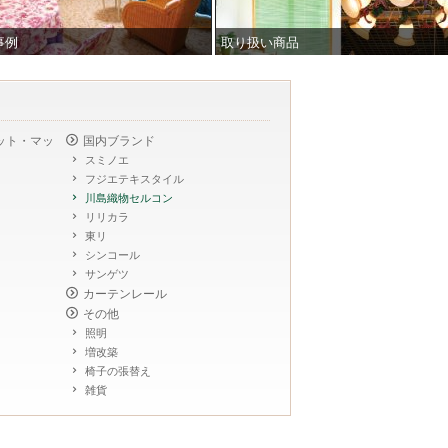
事例
取り扱い商品
ット・マッ
国内ブランド
スミノエ
フジエテキスタイル
川島織物セルコン
リリカラ
東リ
シンコール
サンゲツ
カーテンレール
その他
照明
増改築
椅子の張替え
雑貨