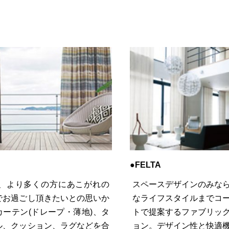
●FELTA
loは、より多くの方にあこがれの
スペースデザインのみな
でお過ごし頂きたいとの思いか
なライフスタイルまでコ
カーテン(ドレープ・薄地)、タ
トで提案するファブリッ
ル、クッション、ラグなどを合
ョン。デザイン性と快適