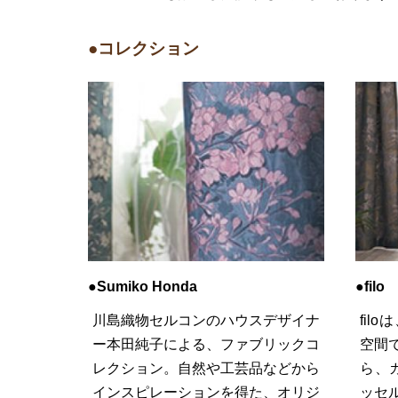
●コレクション
●Sumiko Honda
●filo
川島織物セルコンのハウスデザイナ
fi
ー本田純子による、ファブリックコ
空間
レクション。自然や工芸品などから
ら、
インスピレーションを得た、オリジ
ッセ