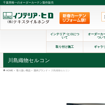
千葉県唯一のオーダーカーテン製作販売
インテリア･ヒロにつ
オーダーカ
いて
つい
取り付け施工
ギャラ
川島織物セルコン
HOME
»
取り扱い商品
»
国内ブランド
»
川島織物セルコン