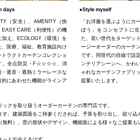
n days
●Style myself
ETY（安全）、AMENITY（快
「お洋服を選ぶようにカ
EASY CARE（利便性）の機
ぼう」をコンセプトに生
に加え、ECOLOGY（環境）を
た、若い世代をターゲッ
た、医療、福祉、教育施設向け
ージーオーダーのカーテ
ントラクトカーテンコレクショ
です。同世代の目線で設
す。全点防災・F☆☆☆☆、消
ンテリアシーンへ、かわ
能・遮音・遮熱ミラーレースな
ゃれなカーテンファブリ
目的にあわせた機能がラインア
提案いたします。
。
リックを取り扱うオーダーカーテンの専門店です。
ます。建築図面をご持参くだされば、予算を割り出し、絞り込
（無料）。窓の形状やデザイン、機能面による様々なご提案も
きっと出会えるはず。