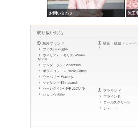
お問い合わせ
施工
取り扱い商品
海外ブランド
壁紙・絨毯・カーペ
ト
フィスバ-FISBA-
ウィリアム・モリス-William
Morris-
サンダーソン-Sanderson-
ボラスコットン-BoråsCotton-
ウェバリー-Waverly-
シナサンド-Kinnasand-
ハーレクイン-HARLEQUIN-
ブラインド
シビラ-Sybilla-
ブラインド
ロールスクリーン
シェード