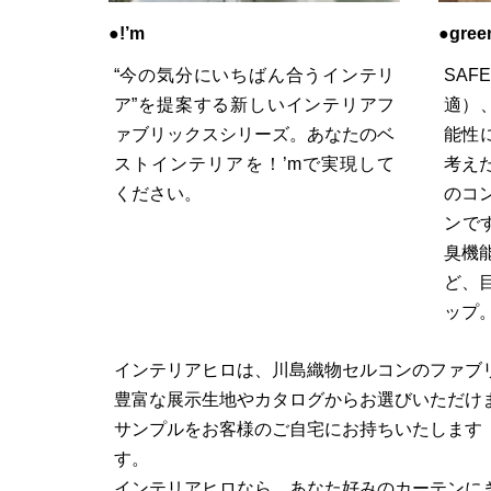
●!’m
●gree
“今の気分にいちばん合うインテリ
SAF
ア”を提案する新しいインテリアフ
適）、
ァブリックスシリーズ。あなたのベ
能性
ストインテリアを！’mで実現して
考え
ください。
のコ
ンで
臭機
ど、
ップ
インテリアヒロは、川島織物セルコンのファブ
豊富な展示生地やカタログからお選びいただけ
サンプルをお客様のご自宅にお持ちいたします
す。
インテリアヒロなら、あなた好みのカーテンに