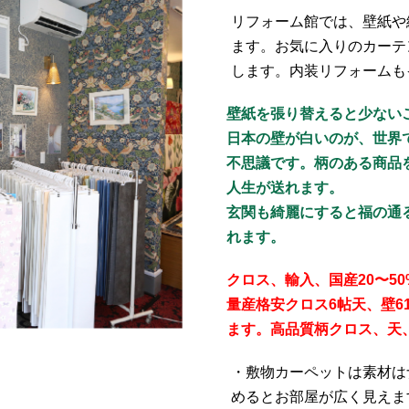
リフォーム館では、壁紙や
ます。お気に入りのカーテ
します。内装リフォームも
壁紙を張り替えると少ない
日本の壁が白いのが、世界
不思議です。柄のある商品
人生が送れます。
玄関も綺麗にすると福の通
れます。
クロス、輸入、国産20〜50
量産格安クロス6帖天、壁6
ます。高品質柄クロス、天、壁
・敷物カーペットは素材は
めるとお部屋が広く見えま