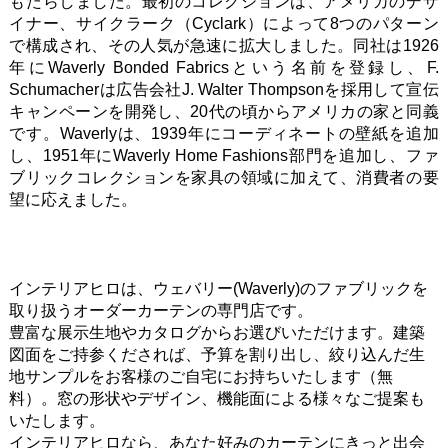
もたらしました。最初のコレクションは、アメリカのデザ
イナー、サイクラーク（Cyclark）によって8つのパターン
で構成され、その人気が急速に拡大しました。同社は1926
年にWaverly Bonded Fabricsという名前を登録し、F.
Schumacherは広告会社J. Walter Thompsonを採用して宣伝
キャンペーンを開発し、20代の頃からアメリカの家と同義
です。Waverlyは、1939年にコーディネートの壁紙を追加
し、1951年にWaverly Home Fashions部門を追加し、ファ
ブリックコレクションを家具の領域に加えて、消費者の要
望に応えました。
インテリアヒロは、ウェバリー(Waverly)のファブリックを
取り扱うオーダーカーテンの専門店です。
豊富な展示生地やカタログからお選びいただけます。建築
図面をご持参くだされば、予算を割り出し、絞り込んだ生
地サンプルをお客様のご自宅にお持ちいたします（無
料）。窓の形状やデザイン、機能面による様々なご提案も
いたします。
インテリアヒロなら、あなた好みのカーテンにきっと出会