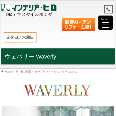
MENU
定休日／水曜日
ウェバリー-Waverly-
HOME
»
取り扱い商品
»
海外ブランド
»
ウェバリー-Waverly-