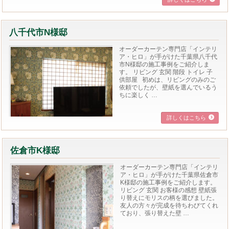
八千代市N様邸
オーダーカーテン専門店「インテリ
ア・ヒロ」が手がけた千葉県八千代
市N様邸の施工事例をご紹介しま
す。 リビング 玄関 階段 トイレ 子
供部屋 初めは、リビングのみのご
依頼でしたが、壁紙を選んでいるう
ちに楽しく …
詳しくはこちら
佐倉市K様邸
オーダーカーテン専門店「インテリ
ア・ヒロ」が手がけた千葉県佐倉市
K様邸の施工事例をご紹介します。
リビング 玄関 お客様の感想 壁紙張
り替えにモリスの柄を選びました。
友人の方々が完成を待ちわびてくれ
ており、張り替えた壁 …