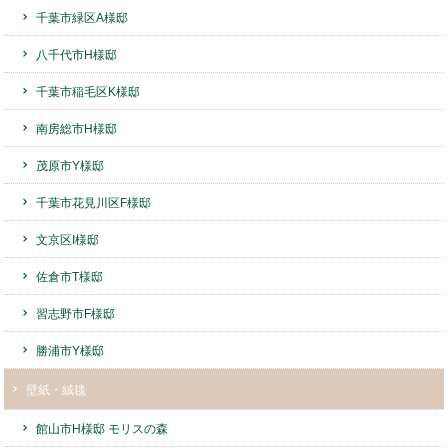
千葉市緑区A様邸
八千代市H様邸
千葉市稲毛区K様邸
南房総市H様邸
茂原市Y様邸
千葉市花見川区F様邸
文京区I様邸
佐倉市T様邸
習志野市F様邸
勝浦市Y様邸
壁紙・絨毯
館山市H様邸 モリスの森