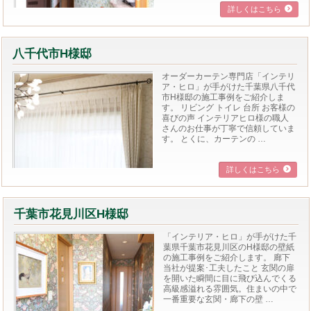
詳しくはこちら
八千代市H様邸
オーダーカーテン専門店「インテリ
ア・ヒロ」が手がけた千葉県八千代
市H様邸の施工事例をご紹介しま
す。 リビング トイレ 台所 お客様の
喜びの声 インテリアヒロ様の職人
さんのお仕事が丁寧で信頼していま
す。 とくに、カーテンの …
詳しくはこちら
千葉市花見川区H様邸
「インテリア・ヒロ」が手がけた千
葉県千葉市花見川区のH様邸の壁紙
の施工事例をご紹介します。 廊下
当社が提案･工夫したこと 玄関の扉
を開いた瞬間に目に飛び込んでくる
高級感溢れる雰囲気。住まいの中で
一番重要な玄関・廊下の壁 …