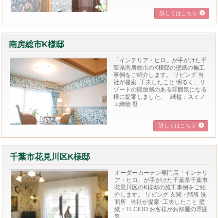
詳しくはこちら
南房総市K様邸
「インテリア・ヒロ」が手がけた千
葉県南房総市のK様邸の壁紙の施工
事例をご紹介します。 リビング 当
社が提案･工夫したこと 明るく、リ
ゾートの開放感のある雰囲気になる
様に提案しました。 絨毯：スミノ
エ織物 壁 …
詳しくはこちら
千葉市花見川区K様邸
オーダーカーテン専門店「インテリ
ア・ヒロ」が手がけた千葉県千葉市
花見川区のK様邸の施工事例をご紹
介します。 リビング 玄関・階段 洗
面所 当社が提案･工夫したこと 壁
紙：TECIDO お客様がお部屋の雰囲
気 …