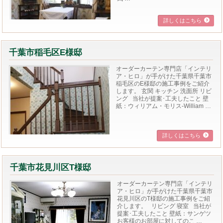
詳しくはこちら
千葉市稲毛区E様邸
オーダーカーテン専門店「インテリ
ア・ヒロ」が手がけた千葉県千葉市
稲毛区のE様邸の施工事例をご紹介
します。 玄関 キッチン 洗面所 リビ
ング 当社が提案･工夫したこと 壁
紙：ウィリアム・モリス-William …
詳しくはこちら
千葉市花見川区T様邸
オーダーカーテン専門店「インテリ
ア・ヒロ」が手がけた千葉県千葉市
花見川区のT様邸の施工事例をご紹
介します。 リビング 寝室 当社が
提案･工夫したこと 壁紙：サンゲツ
お客様のお部屋に対してのこ …