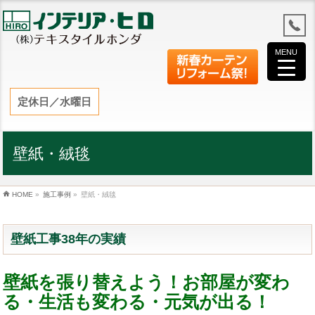
MENU
定休日／水曜日
壁紙・絨毯
HOME
»
施工事例
»
壁紙・絨毯
壁紙工事38年の実績
壁紙を張り替えよう！お部屋が変わ
る・生活も変わる・元気が出る！