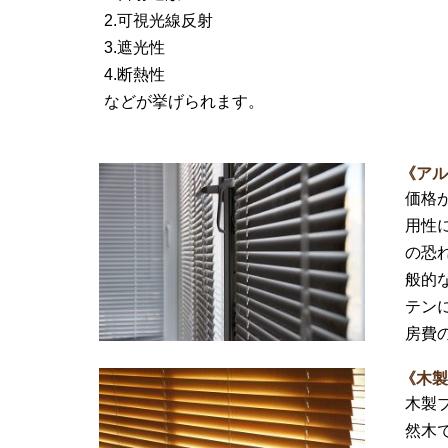
2.可視光線反射
3.遮光性
4.断熱性
などが挙げられます。
《ア
価格
用性
の恐
般的
テン
房費
《木
木製
然木