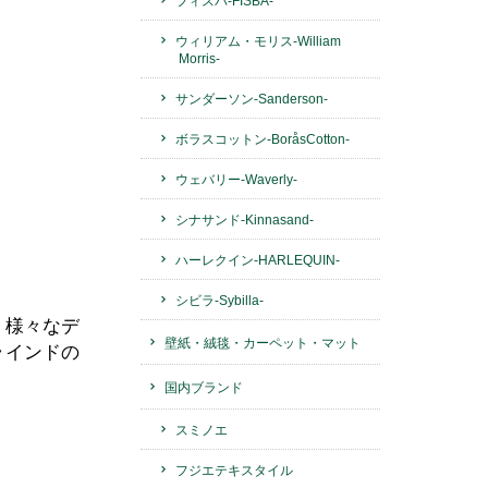
フィスバ-FISBA-
ウィリアム・モリス-William
Morris-
サンダーソン-Sanderson-
ボラスコットン-BoråsCotton-
ウェバリー-Waverly-
シナサンド-Kinnasand-
ハーレクイン-HARLEQUIN-
シビラ-Sybilla-
、様々なデ
壁紙・絨毯・カーペット・マット
ラインドの
国内ブランド
スミノエ
フジエテキスタイル