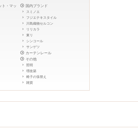
ット・マッ
国内ブランド
スミノエ
フジエテキスタイル
川島織物セルコン
リリカラ
東リ
シンコール
サンゲツ
カーテンレール
その他
照明
増改築
椅子の張替え
雑貨