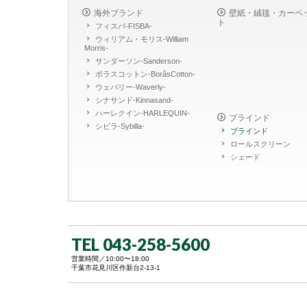
海外ブランド
壁紙・絨毯・カーペ
ト
フィスバ-FISBA-
ウィリアム・モリス-William
Morris-
サンダーソン-Sanderson-
ボラスコットン-BoråsCotton-
ウェバリー-Waverly-
シナサンド-Kinnasand-
ハーレクイン-HARLEQUIN-
ブラインド
シビラ-Sybilla-
ブラインド
ロールスクリーン
シェード
TEL 043-258-5600
営業時間／10:00〜18:00
千葉市花見川区作新台2-13-1