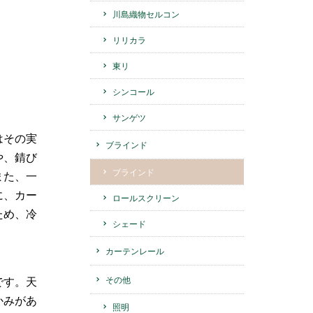
川島織物セルコン
リリカラ
東リ
シンコール
サンゲツ
はその実
ブラインド
や、錆び
ブラインド
また、一
に、カー
ロールスクリーン
ため、冷
シェード
カーテンレール
その他
です。天
かみがあ
照明