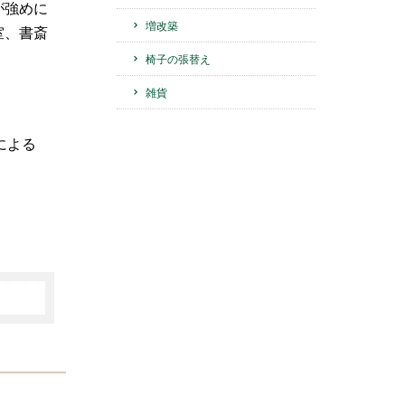
が強めに
増改築
室、書斎
椅子の張替え
雑貨
による
。